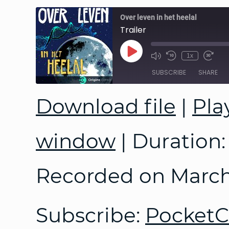
Over leven in het heelal
Trailer
Play
1x
Episode
SUBSCRIBE
SHARE
Download file
|
Pla
SHARE
PocketCasts
RSS FEED
LINK
window
|
Duration:
EMBED
Recorded on March
Subscribe:
PocketC