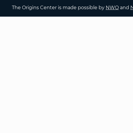
The Origins Center is made possible by
NWO
and